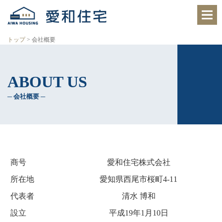
愛
知
県
西
トップ
>
会社概要
尾
市、
岡
会
崎
ABOUT US
市
社
の
住
─ 会社概要 ─
概
宅
会
社
要
で、
ク
レ
バ
商号
愛和住宅株式会社
リ
ー
所在地
愛知県西尾市桜町4-11
ホ
ー
代表者
清水 博和
ム
西
設立
平成19年1月10日
尾