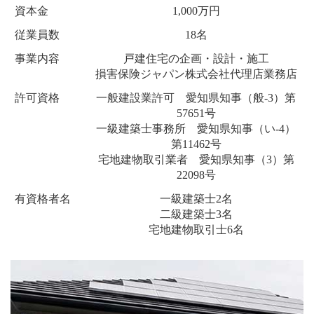
店・
資本金
1,000万円
岡
従業員数
18名
崎
店
事業内容
戸建住宅の企画・設計・施工
を
運
損害保険ジャパン株式会社代理店業務店
営
許可資格
一般建設業許可 愛知県知事（般-3）第
し
て
57651号
い
一級建築士事務所 愛知県知事（い-4）
ま
第11462号
す。
宅地建物取引業者 愛知県知事（3）第
22098号
有資格者名
一級建築士2名
二級建築士3名
宅地建物取引士6名