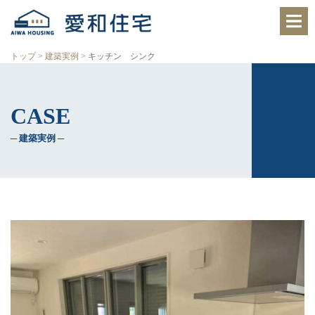
愛
知
県
西
トップ
>
建築実例
>
キッチン シンク
尾
市、
岡
崎
CASE
市
の
住
─ 建築実例 ─
宅
会
社
で、
ク
レ
バ
リ
ー
ホ
ー
ム
西
尾