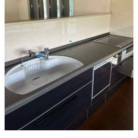
店・
岡
崎
店
を
運
営
し
て
い
ま
す。