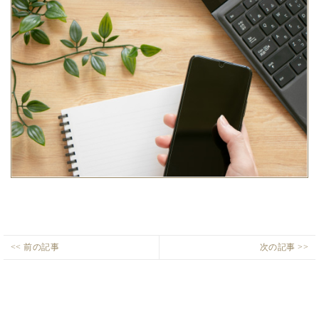
投
<< 前の記事
次の記事 >>
タ
収
Previous
Next
稿
タ
納
post:
post:
ナ
ミ
充
ビ
コ
実