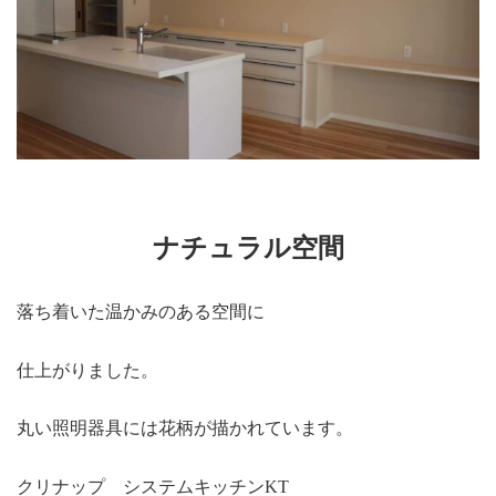
店・
岡
崎
店
を
運
営
し
て
い
ま
す。
ナチュラル空間
落ち着いた温かみのある空間に
仕上がりました。
丸い照明器具には花柄が描かれています。
クリナップ システムキッチンKT