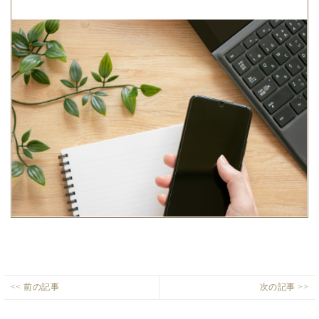
わ
せ
投
<< 前の記事
次の記事 >>
ト
階
Previous
Next
稿
イ
段