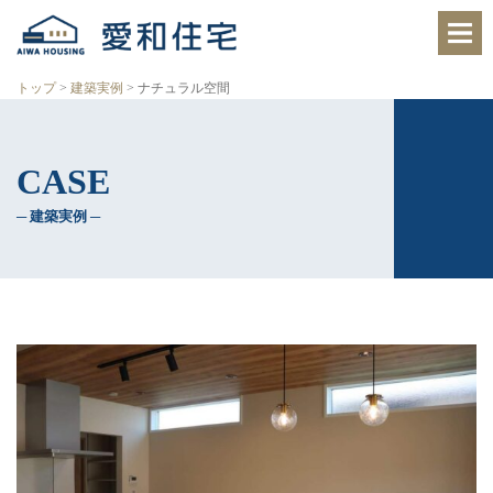
愛
知
県
西
トップ
>
建築実例
>
ナチュラル空間
尾
市、
岡
崎
CASE
市
の
住
─ 建築実例 ─
宅
会
社
で、
ク
レ
バ
リ
ー
ホ
ー
ム
西
尾