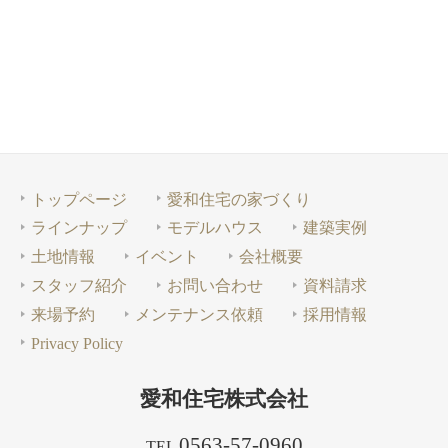
post:
post:
ナ
レ
を
ビ
に
上
ゲ
手
が
洗
っ
ー
い
た
シ
場
先
ョ
に
ン
トップページ
愛和住宅の家づくり
ラインナップ
モデルハウス
建築実例
土地情報
イベント
会社概要
スタッフ紹介
お問い合わせ
資料請求
来場予約
メンテナンス依頼
採用情報
Privacy Policy
愛和住宅株式会社
0563-57-0960
TEL