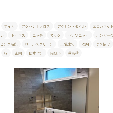
アイカ
アクセントクロス
アクセントタイル
エコカラッ
イレ
トクラス
ニッチ
ヌック
パナソニック
ハンガー
リビング階段
ロールスクリーン
二階建て
収納
吹き抜け
猫
玄関
防水パン
階段下
霧島壁