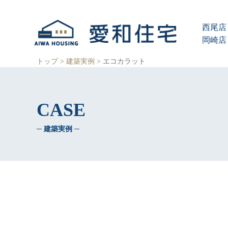
愛
知
西尾店 
県
西
岡崎店 
尾
市、
トップ
>
建築実例
>
エコカラット
岡
崎
市
の
CASE
住
宅
─ 建築実例 ─
会
社
で、
ク
レ
バ
リ
ー
ホ
ー