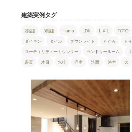
ム
西
尾
建築実例タグ
店・
岡
2階建
3階建
inumo
LDK
LIXIL
TOTO
崎
店
ダイキン
タイル
ダウンライト
たたみ
ト
を
運
ユーティリティーカウンター
ランドリールーム
営
し
書斎
木目
水栓
洋室
洗面
浴室
犬
て
い
ま
す。