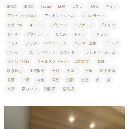
店・
2階建
3階建
inumo
LDK
LIXIL
TOTO
アイカ
岡
崎
アクセントクロス
アクセントタイル
エコカラット
店
カラフル
キッチン
グリーン
クリナップ
ダイキン
を
運
タイル
ダウンライト
たたみ
トイレ
トクラス
営
し
ニッチ
ヌック
パナソニック
ハンガー金物
ブラック
て
い
ホワイト
ユーティリティーカウンター
ランドリールーム
ま
リビング階段
ロールスクリーン
二階建て
収納
す。
吹き抜け
土間収納
外観
平屋
平屋
床下収納
書斎
木目
水栓
洋室
洗面
浴室
犬
猫
玄関
防水パン
階段下
霧島壁