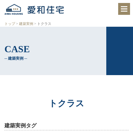
愛
知
県
西
トップ
>
建築実例
>
トクラス
尾
市、
岡
崎
CASE
市
の
住
─ 建築実例 ─
宅
会
社
で、
ク
レ
バ
リ
トクラス
ー
ホ
ー
ム
建築実例タグ
西
尾