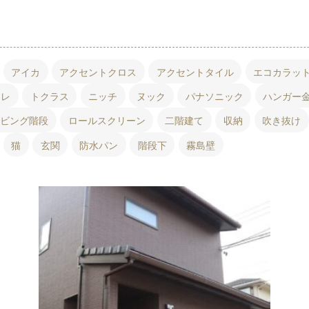
アイカ
アクセントクロス
アクセントタイル
エコカラッ
イレ
トクラス
ニッチ
ヌック
パナソニック
ハンガー
リビング階段
ロールスクリーン
二階建て
収納
吹き抜け
猫
玄関
防水パン
階段下
霧島壁