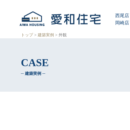
愛
知
西尾店 
県
西
岡崎店 
尾
市、
トップ
>
建築実例
>
外観
岡
崎
市
の
CASE
住
宅
─ 建築実例 ─
会
社
で、
ク
レ
バ
リ
ー
ホ
ー