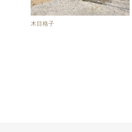
木目格子
投
稿
の
ペ
ー
ジ
送
り