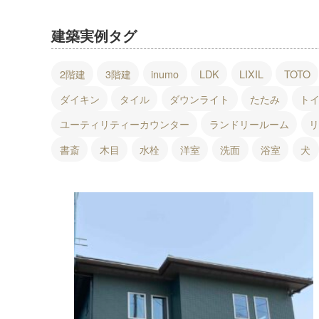
ム
西
尾
建築実例タグ
店・
岡
2階建
3階建
inumo
LDK
LIXIL
TOTO
崎
店
ダイキン
タイル
ダウンライト
たたみ
ト
を
運
ユーティリティーカウンター
ランドリールーム
営
し
書斎
木目
水栓
洋室
洗面
浴室
犬
て
い
ま
す。