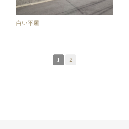
白い平屋
PAGE
Page
1
2