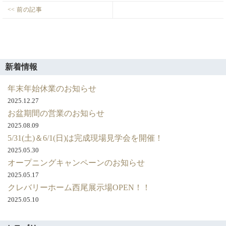
投
<< 前の記事
ｵ
Previous
稿
ｰ
post:
ナ
ﾌﾟ
ビ
ﾝ
ゲ
ﾊ
新着情報
ｳ
ー
ｽ
年末年始休業のお知らせ
シ
上
2025.12.27
ョ
村
お盆期間の営業のお知らせ
ン
様
2025.08.09
(1)_page-
5/31(土)＆6/1(日)は完成現場見学会を開催！
0001
2025.05.30
オープニングキャンペーンのお知らせ
2025.05.17
クレバリーホーム西尾展示場OPEN！！
2025.05.10