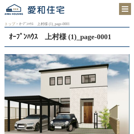
愛
知
県
西
トップ
>
ｵｰﾌﾟﾝﾊｳｽ 上村様 (1)_page-0001
尾
市、
ｵｰﾌﾟﾝﾊｳｽ 上村様 (1)_page-0001
岡
崎
市
の
住
宅
会
社
で、
ク
レ
バ
リ
ー
ホ
ー
ム
西
尾