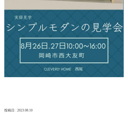
店・
岡
崎
店
を
運
営
し
て
い
ま
す。
投稿日 : 2023.08.10