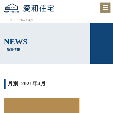
愛
知
県
西
トップ
>
2021年
>
4月
尾
市、
岡
崎
NEWS
市
の
住
─ 新着情報 ─
宅
会
社
で、
ク
レ
バ
月別: 2021年4月
リ
ー
ホ
ー
ム
西
尾