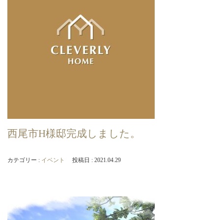
店・
岡
崎
店
を
運
営
し
て
い
ま
す。
西尾市H様邸完成しました。
カテゴリー :
イベント
投稿日 : 2021.04.29