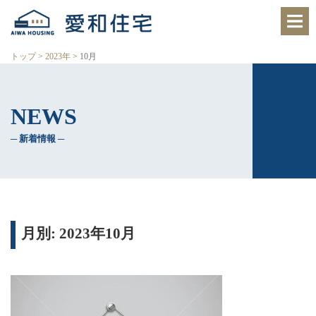
愛
知
県
西
トップ
>
2023年
>
10月
尾
市、
岡
崎
NEWS
市
の
住
─ 新着情報 ─
宅
会
社
で、
ク
レ
バ
月別: 2023年10月
リ
ー
ホ
ー
ム
西
尾