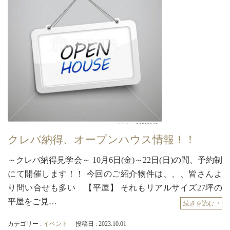
店・
岡
崎
店
を
運
営
し
て
い
ま
す。
クレバ納得、オープンハウス情報！！
～クレバ納得見学会～ 10月6日(金)～22日(日)の間、予約制
にて開催します！！ 今回のご紹介物件は、、、皆さんよ
り問い合せも多い 【平屋】 それもリアルサイズ27坪の
平屋をご見…
続きを読む
カテゴリー :
イベント
投稿日 : 2023.10.01