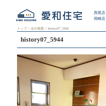
愛
知
西尾店 
県
西
岡崎店 
尾
市、
トップ
>
会社概要
>
history07_5944
岡
崎
history07_5944
市
の
住
宅
会
社
で、
ク
レ
バ
リ
ー
ホ
ー