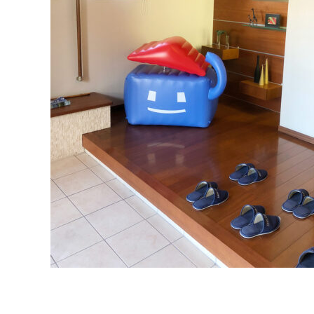
ム
西
尾
店・
岡
崎
店
を
運
営
し
て
い
ま
す。