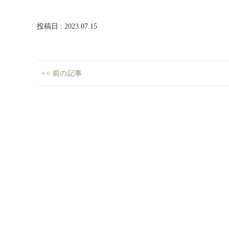
投稿日 : 2023.07.15
投
<< 前の記事
稿
会
Previous
社
ナ
post:
概
ビ
要
ゲ
ー
シ
ョ
ン