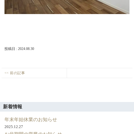
店・
岡
崎
店
を
運
営
し
て
投稿日 : 2024.08.30
い
ま
す。
投
<< 前の記事
生
Previous
稿
活
post:
ナ
ス
ビ
タ
ゲ
イ
新着情報
ル
ー
の
年末年始休業のお知らせ
シ
変
2025.12.27
ョ
化