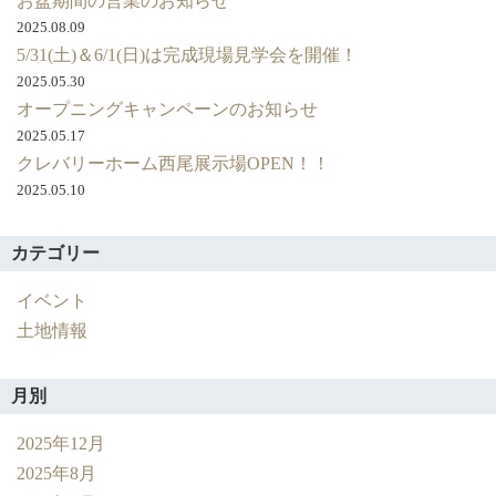
お盆期間の営業のお知らせ
ン
に
2025.08.09
あ
5/31(土)＆6/1(日)は完成現場見学会を開催！
わ
2025.05.30
せ
オープニングキャンペーンのお知らせ
て
2025.05.17
クレバリーホーム西尾展示場OPEN！！
2025.05.10
カテゴリー
イベント
土地情報
月別
2025年12月
2025年8月