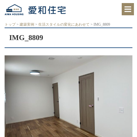
愛
知
県
西
トップ
>
建築実例
>
生活スタイルの変化にあわせて
>
IMG_8809
尾
市、
IMG_8809
岡
崎
市
の
住
宅
会
社
で、
ク
レ
バ
リ
ー
ホ
ー
ム
西
尾