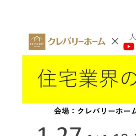
ム
西
尾
店・
岡
崎
店
を
運
営
し
て
い
ま
す。