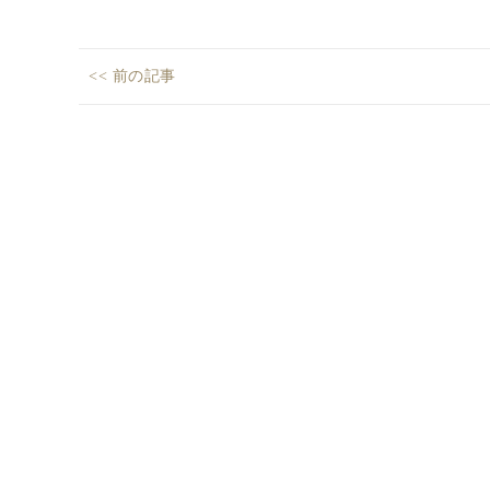
投
<< 前の記事
稿
ク
Previous
レ
ナ
post:
バ
ビ
納
ゲ
得、
ー
オ
シ
ー
プ
ョ
ン
ン
ハ
ウ
ス
情
報！！