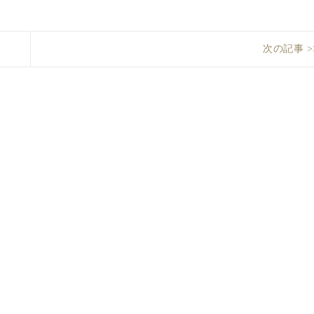
次の記事 >
豊
Next
田
post:
市
平
和
町
建
売
情
報