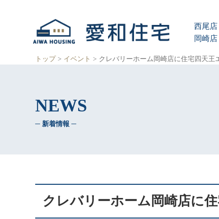
愛
知
西尾店 
県
西
岡崎店 
尾
市、
トップ
>
イベント
>
クレバリーホーム岡崎店に住宅四天王
岡
崎
市
の
NEWS
住
宅
─ 新着情報 ─
会
社
で、
ク
レ
バ
リ
ー
クレバリーホーム岡崎店に住
ホ
ー