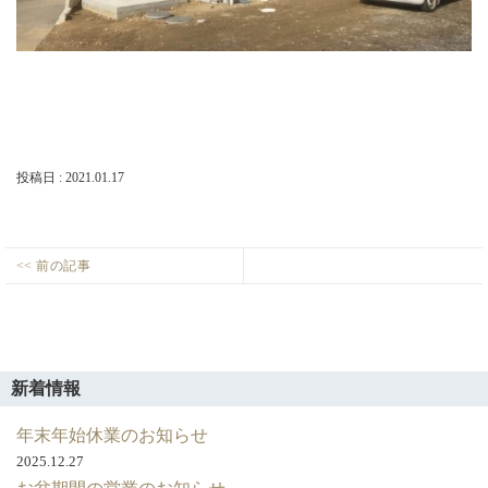
店・
岡
崎
店
を
運
営
し
て
投稿日 : 2021.01.17
い
ま
す。
投
<< 前の記事
岡
Previous
稿
崎
post:
ナ
市
ビ
U
ゲ
様
新着情報
邸
ー
完
年末年始休業のお知らせ
シ
成
2025.12.27
ョ
し