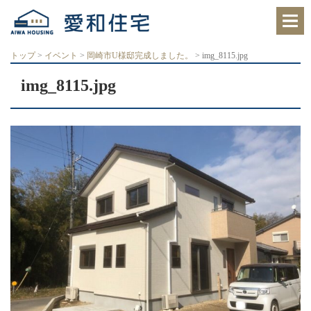
愛
知
県
西
トップ
>
イベント
>
岡崎市U様邸完成しました。
>
img_8115.jpg
尾
市、
img_8115.jpg
岡
崎
市
の
住
宅
会
社
で、
ク
レ
バ
リ
ー
ホ
ー
ム
西
尾