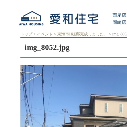
愛
知
西尾店 
県
西
岡崎店 
尾
市、
トップ
>
イベント
>
東海市H様邸完成しました。
>
img_805
岡
崎
img_8052.jpg
市
の
住
宅
会
社
で、
ク
レ
バ
リ
ー
ホ
ー