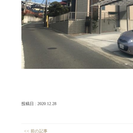
ム
西
尾
店・
岡
崎
店
を
運
営
し
て
い
ま
す。
投稿日 : 2020.12.28
投
<< 前の記事