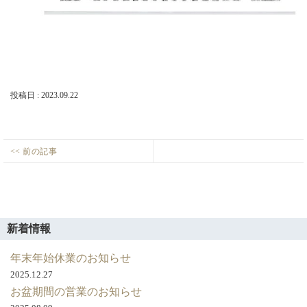
店・
岡
崎
店
を
運
営
し
投稿日 : 2023.09.22
て
い
ま
す。
投
<< 前の記事
秋
Previous
稿
の
post:
ナ
キ
ビ
ャ
ゲ
ン
新着情報
ペ
ー
ー
年末年始休業のお知らせ
シ
ン
2025.12.27
ョ
住
お盆期間の営業のお知らせ
ン
宅