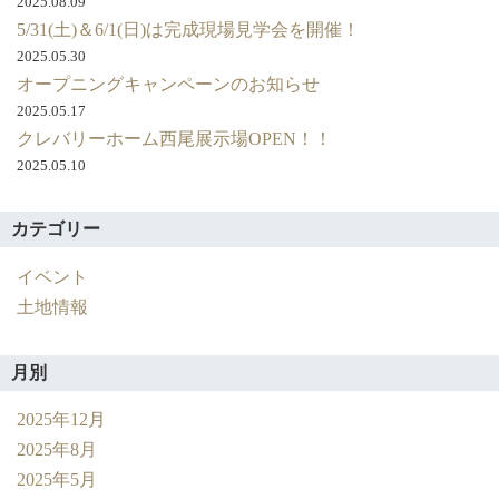
2025.08.09
補
5/31(土)＆6/1(日)は完成現場見学会を開催！
助
2025.05.30
金
オープニングキャンペーンのお知らせ
最
大
2025.05.17
１
クレバリーホーム西尾展示場OPEN！！
０
2025.05.10
０
万
カテゴリー
円
分
イベント
進
呈
土地情報
月別
2025年12月
2025年8月
2025年5月