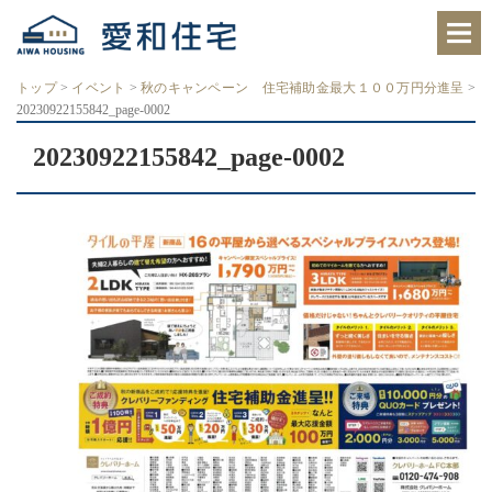
愛
知
県
西
トップ
>
イベント
>
秋のキャンペーン 住宅補助金最大１００万円分進呈
>
尾
20230922155842_page-0002
市、
岡
崎
20230922155842_page-0002
市
の
住
宅
会
社
で、
ク
レ
バ
リ
ー
ホ
ー
ム
西
尾