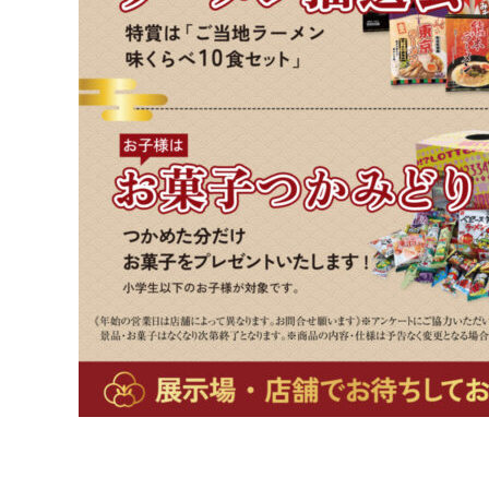
ム
西
尾
店・
岡
崎
店
を
運
営
し
て
い
ま
す。