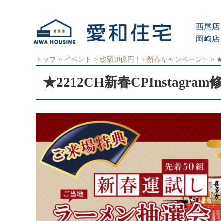
愛
知
西尾店 
県
西
岡崎店 
尾
市、
トップ
>
イベント
>
総額10億円！✨新春キャンペーン✨
>
★
岡
崎
★2212CH新春CPInstagra
市
の
住
宅
会
社
で、
ク
レ
バ
リ
ー
ホ
ー