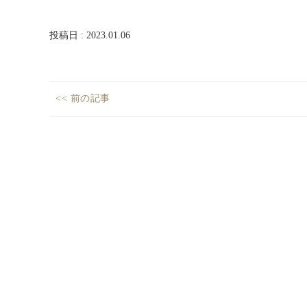
投稿日 : 2023.01.06
投
<< 前の記事
稿
総
Previous
額
ナ
post:
10
ビ
億
ゲ
円！
ー
✨
シ
新
春
ョ
キ
ン
ャ
ン
ペ