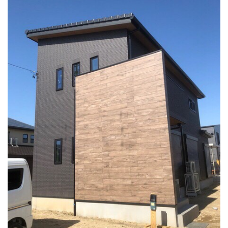
店・
岡
崎
店
を
運
営
し
て
い
ま
す。