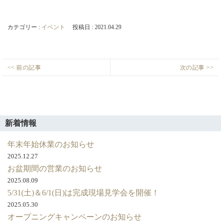
カテゴリー :
イベント
投稿日 : 2021.04.29
投
<< 前の記事
次の記事 >>
4
西
Previous
Next
稿
月
尾
post:
post:
ナ
24・
市
ビ
25
M
ゲ
日
様
新着情報
西
邸
ー
尾
完
年末年始休業のお知らせ
シ
市
成
2025.12.27
ョ
田
し
お盆期間の営業のお知らせ
ン
貫
ま
2025.08.09
町
し
5/31(土)＆6/1(日)は完成現場見学会を開催！
に
た。
2025.05.30
て
オープニングキャンペーンのお知らせ
完