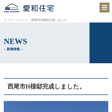
愛
知
県
西
トップ
>
イベント
>
西尾市H様邸完成しました。
尾
市、
岡
崎
NEWS
市
の
住
─ 新着情報 ─
宅
会
社
で、
ク
レ
バ
リ
西尾市H様邸完成しました。
ー
ホ
ー
ム
西
尾