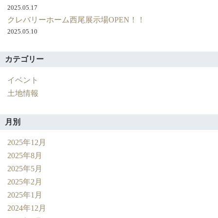
成
2025.05.17
見
クレバリーホーム西尾展示場OPEN！！
学
2025.05.10
会
を
カテゴリー
開
催
イベント
い
た
土地情報
し
ま
月別
す。
2025年12月
2025年8月
2025年5月
2025年2月
2025年1月
2024年12月