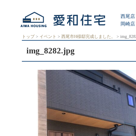
愛
知
西尾店 
県
西
岡崎店 
尾
市、
トップ
>
イベント
>
西尾市H様邸完成しました。
>
img_828
岡
崎
img_8282.jpg
市
の
住
宅
会
社
で、
ク
レ
バ
リ
ー
ホ
ー