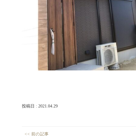
ム
西
尾
店・
岡
崎
店
を
運
営
し
て
い
ま
す。
投稿日 : 2021.04.29
投
<< 前の記事