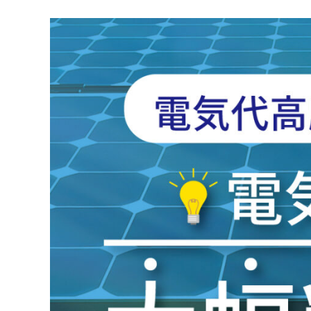
ム
西
尾
店・
岡
崎
店
を
運
営
し
て
い
ま
す。