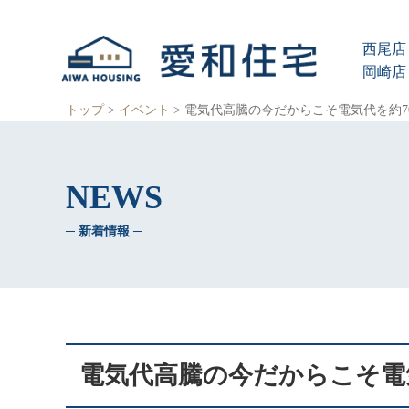
愛
知
西尾店 
県
西
岡崎店 
尾
市、
トップ
>
イベント
>
電気代高騰の今だからこそ電気代を約7
岡
崎
市
の
NEWS
住
宅
─ 新着情報 ─
会
社
で、
ク
レ
バ
リ
ー
電気代高騰の今だからこそ電
ホ
ー