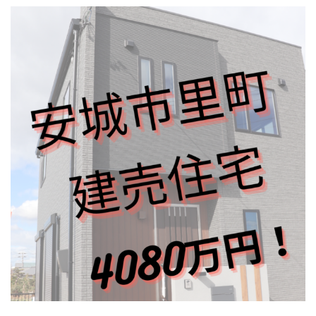
店・
岡
崎
店
を
運
営
し
て
い
ま
す。