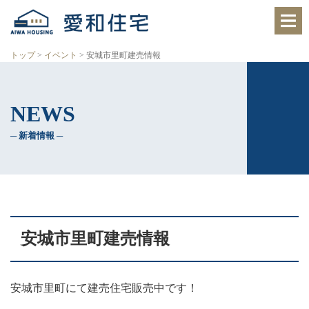
愛
知
県
西
トップ
>
イベント
>
安城市里町建売情報
尾
市、
岡
崎
NEWS
市
の
住
─ 新着情報 ─
宅
会
社
で、
ク
レ
バ
リ
安城市里町建売情報
ー
ホ
ー
ム
安城市里町にて建売住宅販売中です！
西
尾