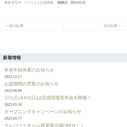
カテゴリー :
イベント
|
土地情報
投稿日 : 2024.02.02
投
<< 前の記事
次の記事 >>
豊
3
Previous
Next
稿
田
月
post:
post:
ナ
市
ま
ビ
平
で
ゲ
和
の
新着情報
町
決
ー
建
算
年末年始休業のお知らせ
シ
売
キ
2025.12.27
ョ
情
ャ
お盆期間の営業のお知らせ
ン
報
ン
2025.08.09
ペ
5/31(土)＆6/1(日)は完成現場見学会を開催！
ー
2025.05.30
ン
オープニングキャンペーンのお知らせ
🎁
2025.05.17
クレバリーホーム西尾展示場OPEN！！