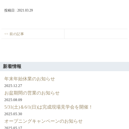
店・
岡
投稿日 : 2021.03.29
崎
店
を
運
投
<< 前の記事
営
西
Previous
稿
し
尾
て
post:
ナ
い
市
ビ
ま
熊
す。
ゲ
味
新着情報
町
ー
建
年末年始休業のお知らせ
シ
築
2025.12.27
ョ
条
お盆期間の営業のお知らせ
ン
件
2025.08.09
付
5/31(土)＆6/1(日)は完成現場見学会を開催！
き
2025.05.30
土
オープニングキャンペーンのお知らせ
地
完
2025.05.17