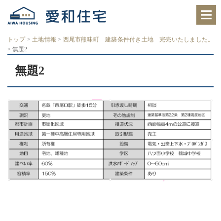
愛
知
県
西
トップ
>
土地情報
>
西尾市熊味町 建築条件付き土地 完売いたしました。
尾
>
無題2
市、
岡
崎
無題2
市
の
住
宅
会
社
で、
ク
レ
バ
リ
ー
ホ
ー
ム
西
尾