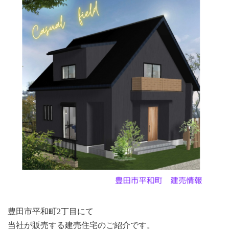
店・
岡
崎
店
を
運
営
し
て
い
ま
す。
豊田市平和町2丁目にて
当社が販売する建売住宅のご紹介です。