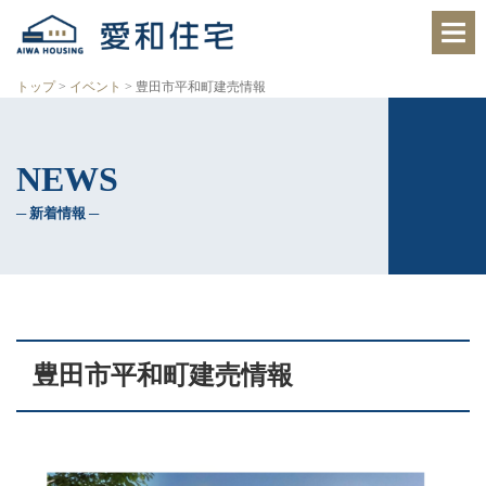
愛
知
県
西
トップ
>
イベント
>
豊田市平和町建売情報
尾
市、
岡
崎
NEWS
市
の
住
─ 新着情報 ─
宅
会
社
で、
ク
レ
バ
リ
豊田市平和町建売情報
ー
ホ
ー
ム
西
尾