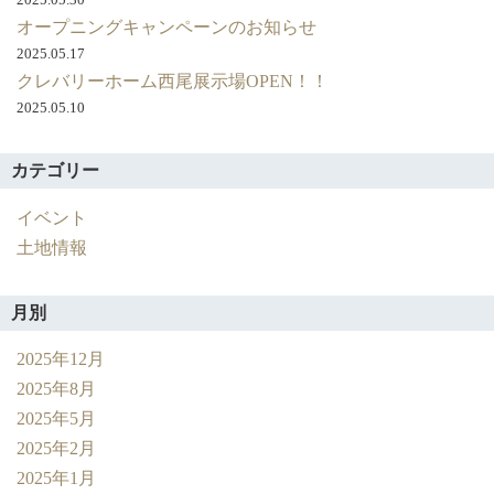
住
オープニングキャンペーンのお知らせ
宅
四
2025.05.17
天
クレバリーホーム西尾展示場OPEN！！
王
2025.05.10
エ
ー
カテゴリー
ス
が
イベント
来
る！！
土地情報
月別
2025年12月
2025年8月
2025年5月
2025年2月
2025年1月