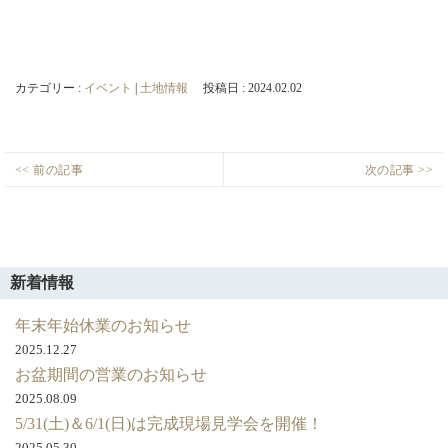
カテゴリー :
イベント
|
土地情報
投稿日 : 2024.02.02
投
<< 前の記事
次の記事 >>
ク
安
Previous
Next
稿
レ
城
post:
post:
ナ
バ
市
ビ
リ
里
ゲ
ー
町
新着情報
ホ
建
ー
ー
売
年末年始休業のお知らせ
シ
ム
情
2025.12.27
ョ
岡
報
お盆期間の営業のお知らせ
ン
崎
2025.08.09
店
5/31(土)＆6/1(日)は完成現場見学会を開催！
に
2025.05.30