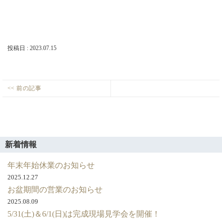
店・
岡
崎
店
を
投稿日 : 2023.07.15
運
営
し
て
投
い
<< 前の記事
ま
ラ
Previous
稿
す。
イ
post:
ナ
ン
ビ
ナ
ゲ
ッ
新着情報
プ
ー
年末年始休業のお知らせ
シ
2025.12.27
ョ
お盆期間の営業のお知らせ
ン
2025.08.09
5/31(土)＆6/1(日)は完成現場見学会を開催！