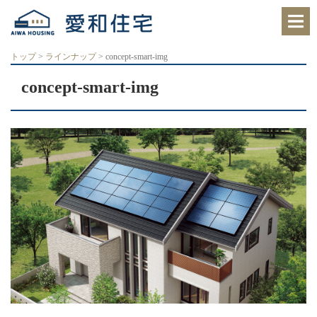
愛
知
県
西
トップ
>
ラインナップ
>
concept-smart-img
尾
市、
concept-smart-img
岡
崎
市
の
住
宅
会
社
で、
ク
レ
バ
リ
ー
ホ
ー
ム
西
尾