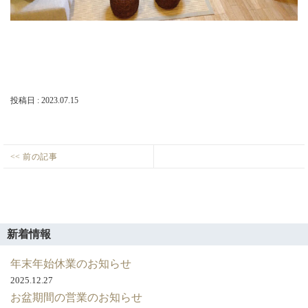
店・
岡
崎
店
を
運
営
し
投稿日 : 2023.07.15
て
い
ま
す。
投
<< 前の記事
モ
Previous
稿
デ
post:
ナ
ル
ビ
ハ
ゲ
ウ
新着情報
ス
ー
年末年始休業のお知らせ
シ
2025.12.27
ョ
お盆期間の営業のお知らせ
ン