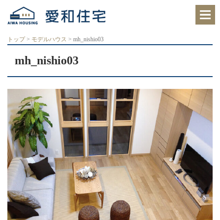
愛
知
県
西
トップ
>
モデルハウス
>
mh_nishio03
尾
市、
mh_nishio03
岡
崎
市
の
住
宅
会
社
で、
ク
レ
バ
リ
ー
ホ
ー
ム
西
尾