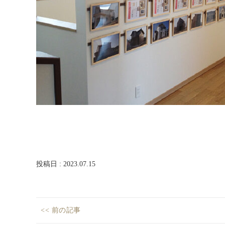
ム
西
尾
店・
岡
崎
店
を
運
営
し
て
い
ま
す。
投稿日 : 2023.07.15
投
<< 前の記事
稿
モ
Previous