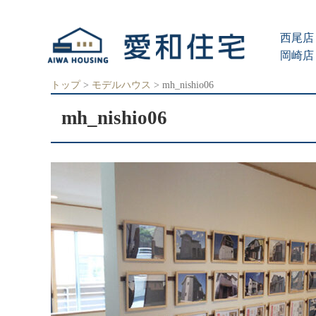
愛
知
西尾店 
県
西
岡崎店 
尾
市、
トップ
>
モデルハウス
>
mh_nishio06
岡
崎
mh_nishio06
市
の
住
宅
会
社
で、
ク
レ
バ
リ
ー
ホ
ー