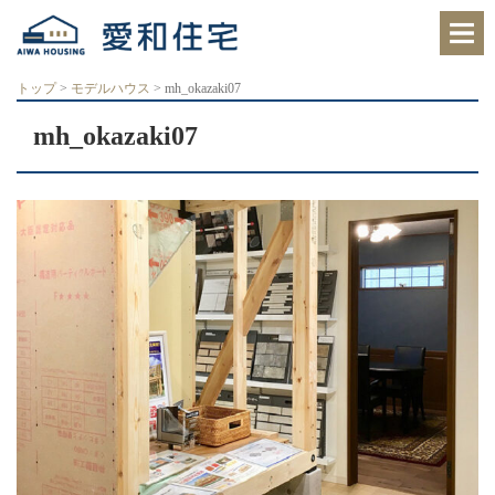
愛
知
県
西
トップ
>
モデルハウス
>
mh_okazaki07
尾
市、
mh_okazaki07
岡
崎
市
の
住
宅
会
社
で、
ク
レ
バ
リ
ー
ホ
ー
ム
西
尾