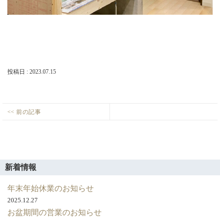
店・
岡
崎
店
を
運
営
し
投稿日 : 2023.07.15
て
い
ま
す。
投
<< 前の記事
モ
Previous
稿
デ
post:
ナ
ル
ビ
ハ
ゲ
ウ
新着情報
ス
ー
年末年始休業のお知らせ
シ
2025.12.27
ョ
お盆期間の営業のお知らせ
ン