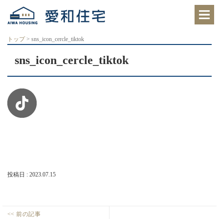
愛
知
県
西
トップ
>
sns_icon_cercle_tiktok
尾
市、
sns_icon_cercle_tiktok
岡
崎
市
の
住
宅
会
社
で、
ク
レ
バ
リ
ー
投稿日 : 2023.07.15
ホ
ー
ム
西
投
<< 前の記事
尾