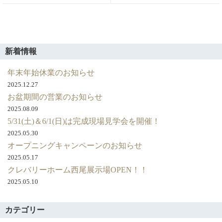
ト
Previous
稿
店・
ッ
岡
post:
ナ
崎
プ
ビ
店
ペ
を
ゲ
ー
新着情報
運
ジ
ー
営
し
年末年始休業のお知らせ
シ
て
2025.12.27
ョ
い
ま
お盆期間の営業のお知らせ
ン
す。
2025.08.09
5/31(土)＆6/1(日)は完成現場見学会を開催！
2025.05.30
オープニングキャンペーンのお知らせ
2025.05.17
クレバリーホーム西尾展示場OPEN！！
2025.05.10
カテゴリー