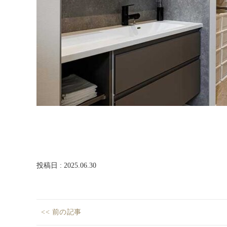
ム
西
尾
店・
岡
崎
店
を
運
営
し
て
い
ま
す。
投稿日 : 2025.06.30
投
<< 前の記事
稿
mh_nishio_202506_06
Previous