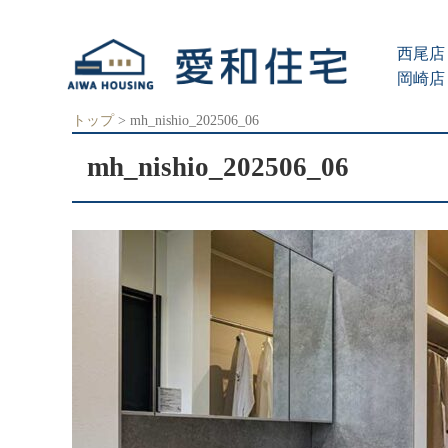
愛
知
西尾店 
県
西
岡崎店 
尾
市、
トップ
>
mh_nishio_202506_06
岡
崎
mh_nishio_202506_06
市
の
住
宅
会
社
で、
ク
レ
バ
リ
ー
ホ
ー