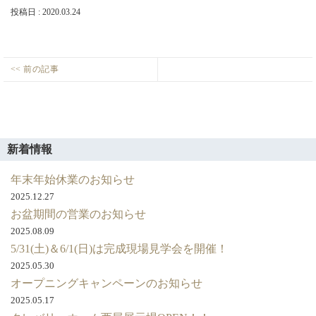
店・
投稿日 : 2020.03.24
岡
崎
店
を
投
<< 前の記事
運
top_main02
Previous
稿
営
し
post:
ナ
て
ビ
い
ま
ゲ
新着情報
す。
ー
年末年始休業のお知らせ
シ
2025.12.27
ョ
お盆期間の営業のお知らせ
ン
2025.08.09
5/31(土)＆6/1(日)は完成現場見学会を開催！
2025.05.30
オープニングキャンペーンのお知らせ
2025.05.17