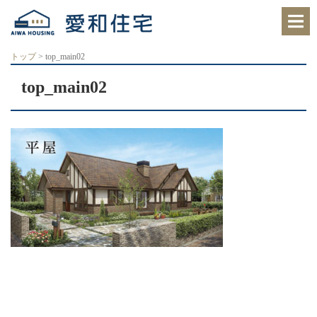
愛
知
県
西
トップ
>
top_main02
尾
市、
top_main02
岡
崎
市
の
住
宅
会
社
で、
ク
レ
バ
リ
ー
ホ
ー
ム
西
尾